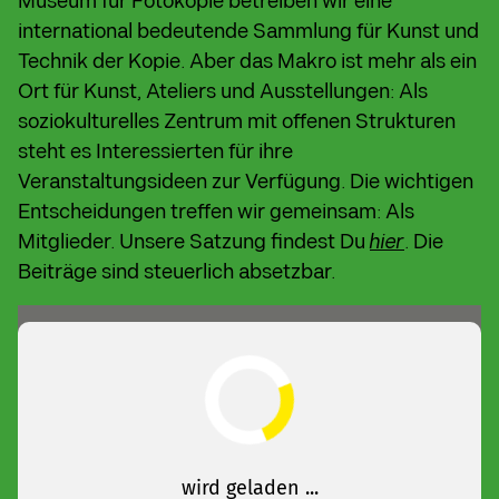
Museum für Fotokopie betreiben wir eine
international bedeutende Sammlung für Kunst und
Technik der Kopie. Aber das Makro ist mehr als ein
Ort für Kunst, Ateliers und Ausstellungen: Als
soziokulturelles Zentrum mit offenen Strukturen
steht es Interessierten für ihre
Veranstaltungsideen zur Verfügung. Die wichtigen
Entscheidungen treffen wir gemeinsam: Als
Mitglieder. Unsere Satzung findest Du
hier
. Die
Beiträge sind steuerlich absetzbar.